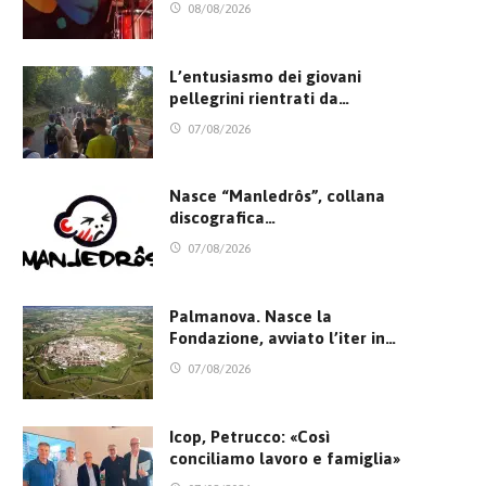
08/08/2026
L’entusiasmo dei giovani
pellegrini rientrati da…
07/08/2026
Nasce “Manledrôs”, collana
discografica…
07/08/2026
Palmanova. Nasce la
Fondazione, avviato l’iter in…
07/08/2026
Icop, Petrucco: «Così
conciliamo lavoro e famiglia»