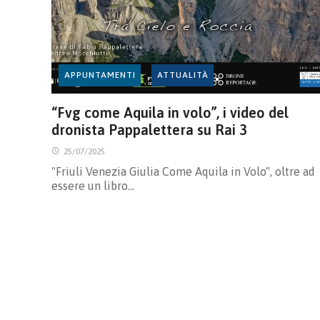
APPUNTAMENTI
ATTUALITÀ
“Fvg come Aquila in volo”, i video del
dronista Pappalettera su Rai 3
25/07/2025
"Friuli Venezia Giulia Come Aquila in Volo", oltre ad
essere un libro…