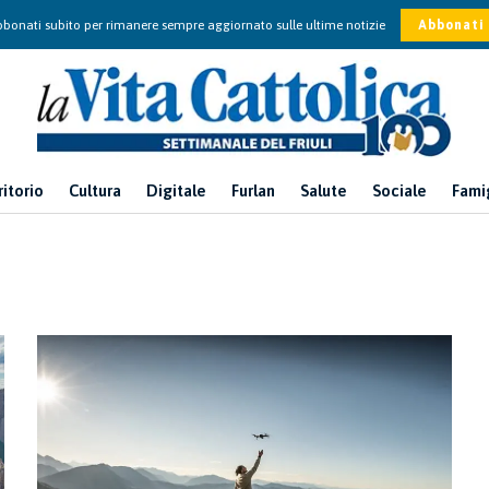
bonati subito per rimanere sempre aggiornato sulle ultime notizie
Abbonati
ritorio
Cultura
Digitale
Furlan
Salute
Sociale
Fami