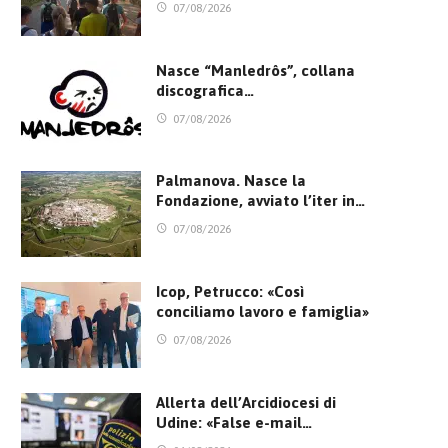
07/08/2026
Nasce “Manledrôs”, collana
discografica…
07/08/2026
Palmanova. Nasce la
Fondazione, avviato l’iter in…
07/08/2026
Icop, Petrucco: «Così
conciliamo lavoro e famiglia»
07/08/2026
Allerta dell’Arcidiocesi di
Udine: «False e-mail…