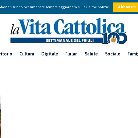
bonati subito per rimanere sempre aggiornato sulle ultime notizie
Abbonati
ritorio
Cultura
Digitale
Furlan
Salute
Sociale
Fami