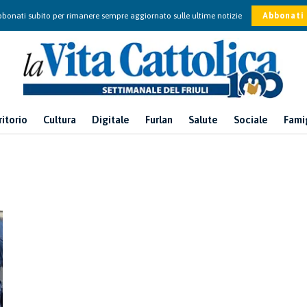
bonati subito per rimanere sempre aggiornato sulle ultime notizie
Abbonati
ritorio
Cultura
Digitale
Furlan
Salute
Sociale
Fami