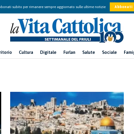
bonati subito per rimanere sempre aggiornato sulle ultime notizie
Abbonati
ritorio
Cultura
Digitale
Furlan
Salute
Sociale
Fami