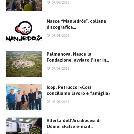
07/08/2026
Nasce “Manledrôs”, collana
discografica…
07/08/2026
Palmanova. Nasce la
Fondazione, avviato l’iter in…
07/08/2026
Icop, Petrucco: «Così
conciliamo lavoro e famiglia»
07/08/2026
Allerta dell’Arcidiocesi di
Udine: «False e-mail…