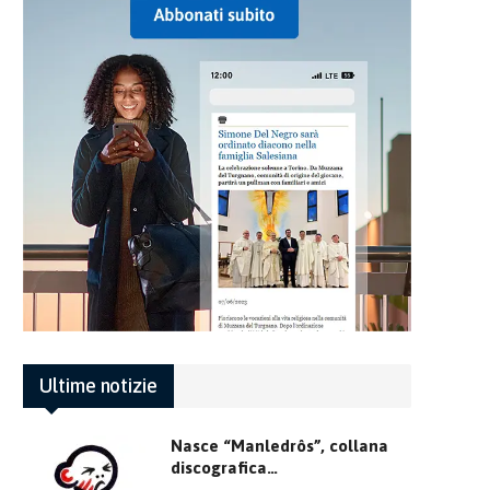
Ultime notizie
Nasce “Manledrôs”, collana
discografica…