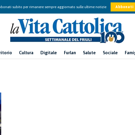
bonati subito per rimanere sempre aggiornato sulle ultime notizie
Abbonati
ritorio
Cultura
Digitale
Furlan
Salute
Sociale
Fami