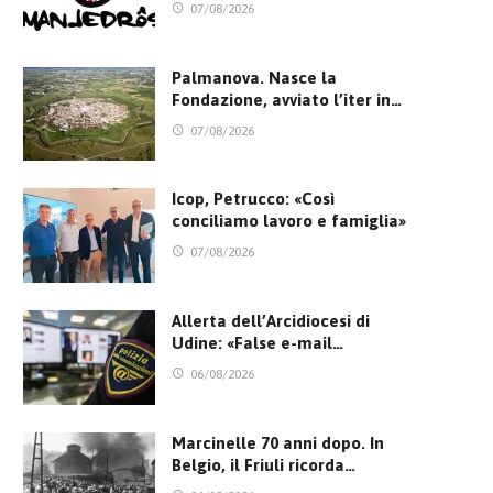
07/08/2026
Palmanova. Nasce la
Fondazione, avviato l’iter in…
07/08/2026
Icop, Petrucco: «Così
conciliamo lavoro e famiglia»
07/08/2026
Allerta dell’Arcidiocesi di
Udine: «False e-mail…
06/08/2026
Marcinelle 70 anni dopo. In
Belgio, il Friuli ricorda…