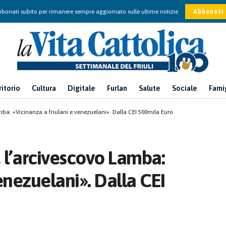
bonati subito per rimanere sempre aggiornato sulle ultime notizie
Abbonati
ritorio
Cultura
Digitale
Furlan
Salute
Sociale
Fami
ba: «Vicinanza a friulani e venezuelani». Dalla CEI 500mila Euro
 l’arcivescovo Lamba:
enezuelani». Dalla CEI