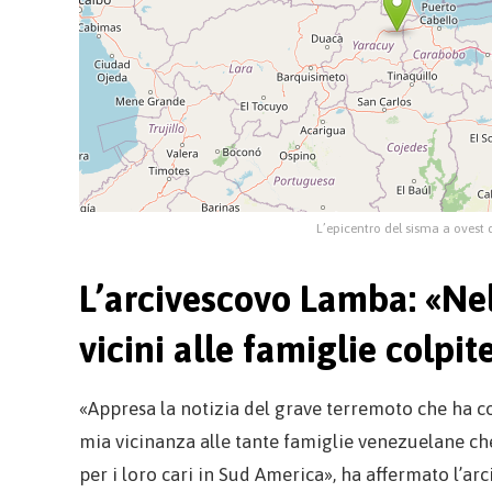
L’epicentro del sisma a ovest 
L’arcivescovo Lamba: «Nel 
vicini alle famiglie colpit
«Appresa la notizia del grave terremoto che ha co
mia vicinanza alle tante famiglie venezuelane che
per i loro cari in Sud America», ha affermato l’arc