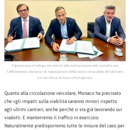
Il governatore Fedriga (al centro) alla sottoscrizione del contratto per
l’affidamento dei lavori di realizzazione della terza corsia della A4 nel tratto
tra San Donà di Piave e Portogruaro
Quanto alla circolazione veicolare, Monaco ha precisato
che «gli impatti sulla viabilità saranno minori rispetto
agli ultimi cantieri, anche perché si sta già lavorando sui
viadotti. E manterremo il traffico in esercizio.
Naturalmente predisporremo tutte le misure del caso per