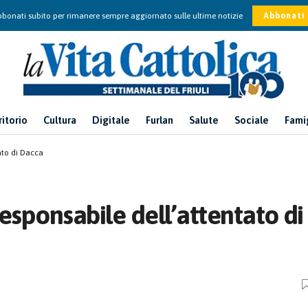
bonati subito per rimanere sempre aggiornato sulle ultime notizie
Abbonati
ritorio
Cultura
Digitale
Furlan
Salute
Sociale
Fami
ato di Dacca
responsabile dell’attentato di