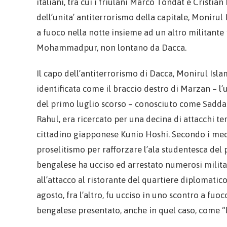
italiani, tra cui i friulani Marco Tondat e Cristian
dell’unita’ antiterrorismo della capitale, Monirul
a fuoco nella notte insieme ad un altro militante 
Mohammadpur, non lontano da Dacca.
Il capo dell’antiterrorismo di Dacca, Monirul Isl
identificata come il braccio destro di Marzan – l’
del primo luglio scorso – conosciuto come Saddam 
Rahul, era ricercato per una decina di attacchi ter
cittadino giapponese Kunio Hoshi. Secondo i media
proselitismo per rafforzare l’ala studentesca del p
bengalese ha ucciso ed arrestato numerosi milita
all’attacco al ristorante del quartiere diplomatico
agosto, fra l’altro, fu ucciso in uno scontro a f
bengalese presentato, anche in quel caso, come “l’