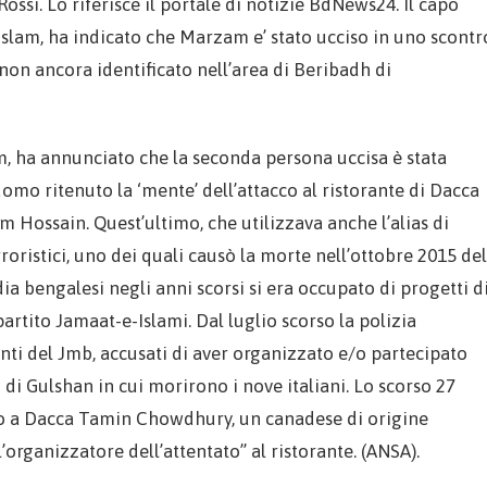
 Rossi. Lo riferisce il portale di notizie BdNews24. Il capo
 Islam, ha indicato che Marzam e’ stato ucciso in uno scontr
non ancora identificato nell’area di Beribadh di
am, ha annunciato che la seconda persona uccisa è stata
uomo ritenuto la ‘mente’ dell’attacco al ristorante di Dacca
Hossain. Quest’ultimo, che utilizzava anche l’alias di
roristici, uno dei quali causò la morte nell’ottobre 2015 del
 bengalesi negli anni scorsi si era occupato di progetti d
artito Jamaat-e-Islami. Dal luglio scorso la polizia
nti del Jmb, accusati di aver organizzato e/o partecipato
 di Gulshan in cui morirono i nove italiani. Lo scorso 27
uoco a Dacca Tamin Chowdhury, un canadese di origine
organizzatore dell’attentato” al ristorante. (ANSA).