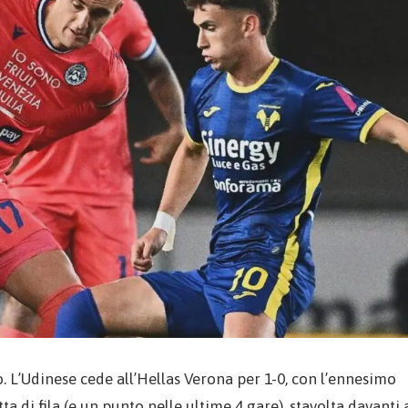
. L’Udinese cede all’Hellas Verona per 1-0, con l’ennesimo
a di fila (e un punto nelle ultime 4 gare), stavolta davanti 