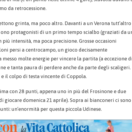
itmo da retrocessione.
ettono grinta, ma poco altro. Davanti a un Verona tutt’altro
rendono protagonisti di un primo tempo scialbo (graziati da u
on più intensità, ma poca precisione. Grosse occasioni
alloni persi a centrocampo, un gioco decisamente
 messo molte energie per vincere la partita (a eccezione d
ione e tanta paura di perdere anche da parte degli scaligeri.
 e il colpo di testa vincente di Coppola.
ltima con 28 punti, appena uno in più del Frosinone e due
i giocare domenica 21 aprile). Sopra ai bianconeri ci sono
punti: un’enormità per questa piccola Udinese.