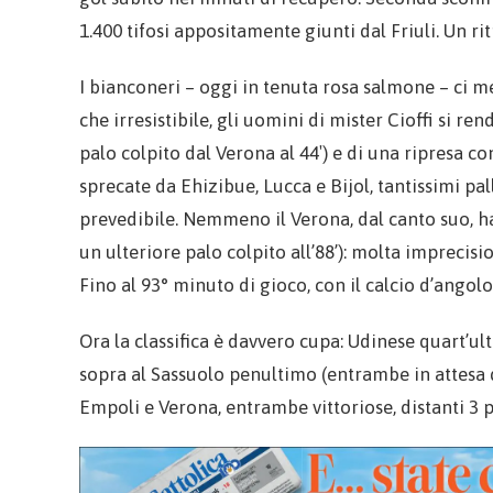
1.400 tifosi appositamente giunti dal Friuli. Un r
I bianconeri – oggi in tenuta rosa salmone – ci m
che irresistibile, gli uomini di mister Cioffi si 
palo colpito dal Verona al 44′) e di una ripresa c
sprecate da Ehizibue, Lucca e Bijol, tantissimi p
prevedibile. Nemmeno il Verona, dal canto suo, ha
un ulteriore palo colpito all’88’): molta imprecis
Fino al 93° minuto di gioco, con il calcio d’angolo
Ora la classifica è davvero cupa: Udinese quart’u
sopra al Sassuolo penultimo (entrambe in attesa d
Empoli e Verona, entrambe vittoriose, distanti 3 