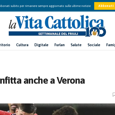
bonati subito per rimanere sempre aggiornato sulle ultime notizie
Abbonati
ritorio
Cultura
Digitale
Furlan
Salute
Sociale
Fami
onfitta anche a Verona