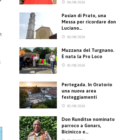
06/08/2026
Pasian di Prato, una
Messa per ricordare don
Luciano…
n
06/08/2026
Muzzana del Turgnano.
È nata la Pro Loco
i
05/08/2026
Pertegada. In Oratorio
una nuova area
festeggiamenti
05/08/2026
Don Runditse nominato
parroco a Gonars,
Bicinicco e…