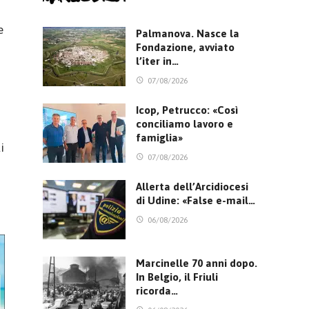
e
Palmanova. Nasce la
Fondazione, avviato
l’iter in…
07/08/2026
Icop, Petrucco: «Così
conciliamo lavoro e
famiglia»
i
07/08/2026
Allerta dell’Arcidiocesi
di Udine: «False e-mail…
06/08/2026
Marcinelle 70 anni dopo.
In Belgio, il Friuli
ricorda…