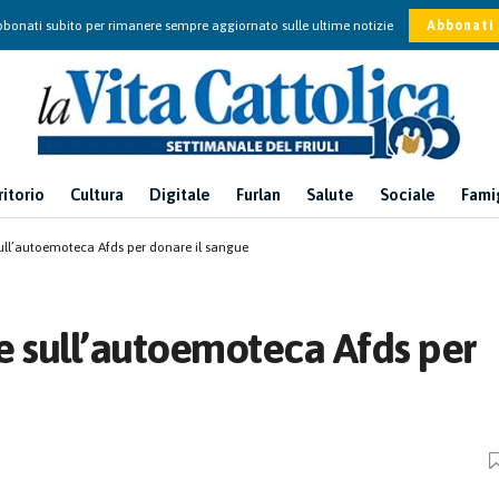
bonati subito per rimanere sempre aggiornato sulle ultime notizie
Abbonati
ritorio
Cultura
Digitale
Furlan
Salute
Sociale
Fami
sull’autoemoteca Afds per donare il sangue
ne sull’autoemoteca Afds per