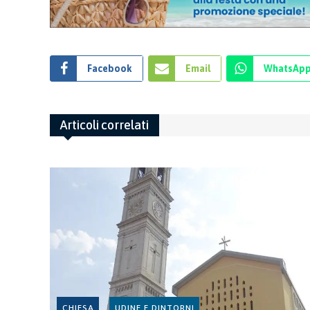
Facebook
Email
WhatsAp
Articoli correlati
CHIESA
UDINE E DINTORNI