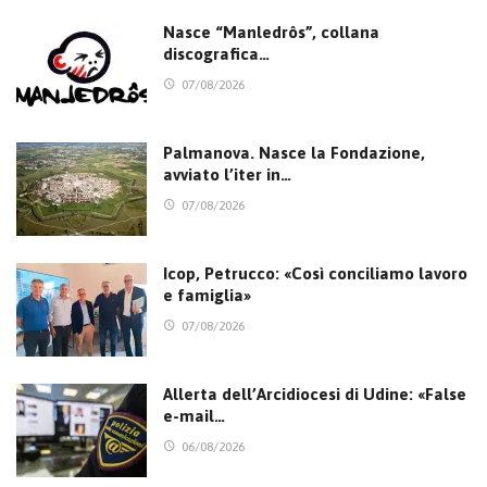
Nasce “Manledrôs”, collana
discografica…
07/08/2026
Palmanova. Nasce la Fondazione,
avviato l’iter in…
07/08/2026
Icop, Petrucco: «Così conciliamo lavoro
e famiglia»
07/08/2026
Allerta dell’Arcidiocesi di Udine: «False
e-mail…
06/08/2026