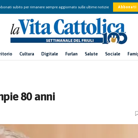
bonati subito per rimanere sempre aggiornato sulle ultime notizie
Abbonati
ritorio
Cultura
Digitale
Furlan
Salute
Sociale
Fami
pie 80 anni