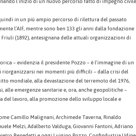
ando l’inizio di un nuovo percorso fatto di impegno civile
quindi in un più ampio percorso di rilettura del passato
almente l’AIF, mentre sono ben 133 gli anni dalla fondazione
Friuli (1892), antesignana delle attuali organizzazioni di
orica – evidenzia il presidente Pozzo – è l’immagine di un
riorganizzarsi nei momenti più difficili – dalla crisi del
tto mondiale, alla devastazione del terremoto del 1976,
isi, alle emergenze sanitarie e, ora, anche geopolitiche –
la del lavoro, alla promozione dello sviluppo locale e
 come Camillo Malignani, Archimede Taverna, Rinaldo
anuele Melzi, Adalberto Valduga, Giovanni Fantoni, Adriano
pietro Benedetti e oggi Luigino Pozzo, Confindustria Udine