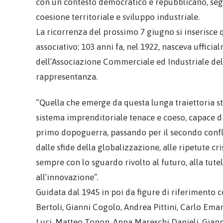
con un contesto democratico e repubblicano, segn
coesione territoriale e sviluppo industriale.
La ricorrenza del prossimo 7 giugno si inserisce 
associativo: 103 anni fa, nel 1922, nasceva uffici
dell’Associazione Commerciale ed Industriale del 
rappresentanza.
“Quella che emerge da questa lunga traiettoria st
sistema imprenditoriale tenace e coeso, capace di 
primo dopoguerra, passando per il secondo confli
dalle sfide della globalizzazione, alle ripetute cr
sempre con lo sguardo rivolto al futuro, alla tute
all’innovazione”.
Guidata dal 1945 in poi da figure di riferimento
Bertoli, Gianni Cogolo, Andrea Pittini, Carlo Em
Luci, Matteo Tonon, Anna Mareschi Danieli, Gian