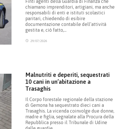
Finti agenti della Guardia di Finanza che
chiamano imprenditori, artigiani, ma anche
responsabili di enti e istituti scolastici
paritari, chiedendo di esibire
documentazione contabile dell’attività
gestita e, ciò fatto,…
29/07/2026
Malnutriti e deperiti, sequestrati
10 cani in un’abitazione a
Trasaghis
Il Corpo forestale regionale della stazione
di Gemona ha sequestrato dieci cani a
Trasaghis. La vicenda coinvolge due donne,
madre e figlia, segnalate alla Procura della
Repubblica presso il Tribunale di Udine
dalle guardie…