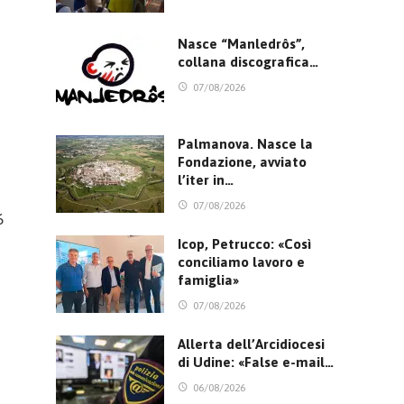
Nasce “Manledrôs”,
collana discografica…
07/08/2026
Palmanova. Nasce la
Fondazione, avviato
l’iter in…
07/08/2026
6
Icop, Petrucco: «Così
conciliamo lavoro e
famiglia»
07/08/2026
Allerta dell’Arcidiocesi
di Udine: «False e-mail…
06/08/2026