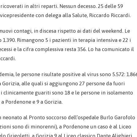
ricoverati in altri reparti. Nessun decesso. 25 delle 59
vicepresidente con delega alla Salute, Riccardo Riccardi.
 nuovi contagi, in discesa rispetto ai dati del weekend. Le
1.390. Rimangono 5 i pazienti in terapia intensiva e 22 i
decessi e la cifra complessiva resta 356. Lo ha comunicato il
Riccardi.
demia, le persone risultate positive al virus sono 5.572: 1.86
a Gorizia, alle quali si aggiungono 27 persone da fuori
i clinicamente guariti sono 18 e le persone in isolamento
72 a Pordenone e 9 a Gorizia.
i un neonato al Pronto soccorso dell’ospedale Burlo Garofolo
nfezioni sono di minorenni), a Pordenone un caso è al Liceo
lo Grigoletti, a Gorizia 9 al Liceo classico Dante Alighieri