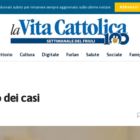
bonati subito per rimanere sempre aggiornato sulle ultime notizie
Abbonati
ritorio
Cultura
Digitale
Furlan
Salute
Sociale
Fami
 dei casi