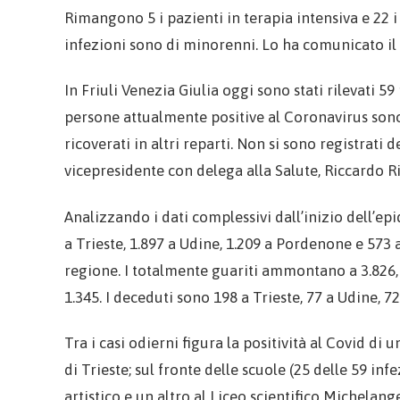
Rimangono 5 i pazienti in terapia intensiva e 22 i 
infezioni sono di minorenni. Lo ha comunicato il 
In Friuli Venezia Giulia oggi sono stati rilevati 59
persone attualmente positive al Coronavirus sono 
ricoverati in altri reparti. Non si sono registrati 
vicepresidente con delega alla Salute, Riccardo 
Analizzando i dati complessivi dall’inizio dell’epi
a Trieste, 1.897 a Udine, 1.209 a Pordenone e 573 
regione. I totalmente guariti ammontano a 3.826, 
1.345. I deceduti sono 198 a Trieste, 77 a Udine, 
Tra i casi odierni figura la positività al Covid d
di Trieste; sul fronte delle scuole (25 delle 59 i
artistico e un altro al Liceo scientifico Michelange