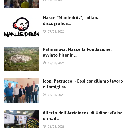
Nasce “Manledrôs”, collana
discografica…
07/08/2026
Palmanova. Nasce la Fondazione,
avviato l’iter in…
07/08/2026
Icop, Petrucco: «Così conciliamo lavoro
e famiglia»
07/08/2026
Allerta dell’Arcidiocesi di Udine: «False
e-mail…
06/08/2026