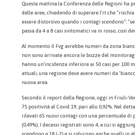
Questa mattina la Conferenza delle Regioni ha pr
delle aree, chiedendo di superare l’rt che “rischi
essere distorsivo quando i contagi scendono”: “se 
passa da 4 a 8 casi sintomatici va in rosso, così de
Al momento il Fvg avrebbe numeri da zona bianca
non sono arrivate ancora le bozze del monitoraggio
hanno un’incidenza inferiore ai 50 casi per 100 m
attuali, una regione deve avere numeri da ‘bianco
nuova area.
Secondo il report della Regione, oggi in Friuli-Ven
75 positività al Covid 19, pari allo 0,92%. Nel dett
rilevati 65 nuovi contagi con una percentuale di po
(0,49%). I decessi registrati sono 4, a cui si aggiu
scendono a 18 (-2) e si riducono anche quelli in alt