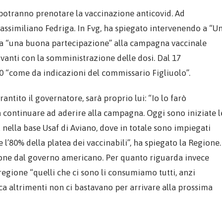
0 potranno prenotare la vaccinazione anticovid. Ad
assimiliano Fedriga. In Fvg, ha spiegato intervenendo a “U
ata “una buona partecipazione” alla campagna vaccinale
vanti con la somministrazione delle dosi. Dal 17
40 “come da indicazioni del commissario Figliuolo”.
ntito il governatore, sarà proprio lui: “Io lo farò
a continuare ad aderire alla campagna. Oggi sono iniziate l
nella base Usaf di Aviano, dove in totale sono impiegati
l’80% della platea dei vaccinabili”, ha spiegato la Regione.
zione dal governo americano. Per quanto riguarda invece
 regione “quelli che ci sono li consumiamo tutti, anzi
a altrimenti non ci bastavano per arrivare alla prossima