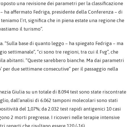
oposto una revisione dei parametri per la classificazione
a – ha affermato Fedriga, presidente della Conferenza – di
teniamo l’rt, significa che in piena estate una regione che
vastiamo il turismo”.
. “Sulla base di quanto leggo – ha spiegato Fedriga – ma
 settimanale”, “ci sono tre regioni, tra cui il Fvg”, che
ila abitanti. “Queste sarebbero bianche. Ma dai parametri
’ per due settimane consecutive” per il passaggio nella
ezia Giulia su un totale di 8.094 test sono state riscontrate
aglio, dall’analisi di 6.062 tamponi molecolari sono stati
sitività del 1,07%; da 2.032 test rapidi antigenici 10 casi
ngono 2 morti pregresse. I ricoveri nelle terapie intensive
ri reparti che risultano essere 120 (-16).