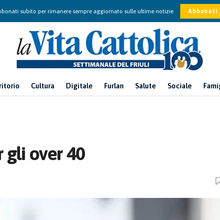
bonati subito per rimanere sempre aggiornato sulle ultime notizie
Abbonati
ritorio
Cultura
Digitale
Furlan
Salute
Sociale
Fami
r gli over 40