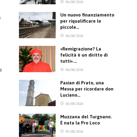
06/08/2026
Un nuovo finanziamento
n
per riqualificare le
piccole…
06/08/2026
«Remigrazione? La
felicità è un diritto di
tutti».…
e
06/08/2026
Pasian di Prato, una
Messa per ricordare don
Luciano…
06/08/2026
Muzzana del Turgnano.
È nata la Pro Loco
05/08/2026