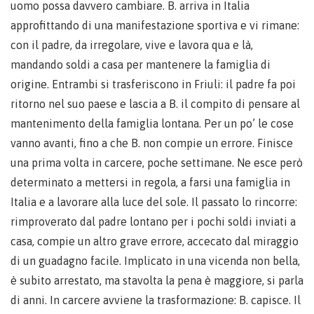
uomo possa davvero cambiare. B. arriva in Italia
approfittando di una manifestazione sportiva e vi rimane:
con il padre, da irregolare, vive e lavora qua e là,
mandando soldi a casa per mantenere la famiglia di
origine. Entrambi si trasferiscono in Friuli: il padre fa poi
ritorno nel suo paese e lascia a B. il compito di pensare al
mantenimento della famiglia lontana. Per un po’ le cose
vanno avanti, fino a che B. non compie un errore. Finisce
una prima volta in carcere, poche settimane. Ne esce però
determinato a mettersi in regola, a farsi una famiglia in
Italia e a lavorare alla luce del sole. Il passato lo rincorre:
rimproverato dal padre lontano per i pochi soldi inviati a
casa, compie un altro grave errore, accecato dal miraggio
di un guadagno facile. Implicato in una vicenda non bella,
è subito arrestato, ma stavolta la pena è maggiore, si parla
di anni. In carcere avviene la trasformazione: B. capisce. Il