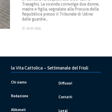
Trasaghis. La vicenda coinvolge due donne,
madre e figlia, segnalate alla Procura della
Repubblica presso il Tribunale di Udine
dalle guardie…
29/07/2026
la Vita Cattolica – Settimanale del Friuli
Chi siamo
Diffusori
Redazione
Contatti
Abbonati
Legal