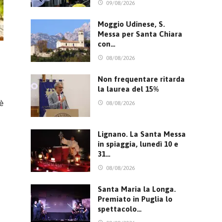
09/08/2026
Moggio Udinese, S.
Messa per Santa Chiara
con…
08/08/2026
Non frequentare ritarda
la laurea del 15%
è
08/08/2026
Lignano. La Santa Messa
in spiaggia, lunedì 10 e
31…
08/08/2026
Santa Maria la Longa.
Premiato in Puglia lo
spettacolo…