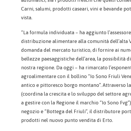
automatici, sia i prodotti freschi che quelli conse
Carni, salumi, prodotti caseari, vini e bevande pot
vista.
“La formula individuata – ha aggiunto l’assessore
distribuzione alimentare alla comunità dell’alta 
domanda del mercato turistico, di fornire ai numer
bellezze paesaggistiche dell’area, la possibilità 
nostra regione. Da oggi – ha rimarcato l’esponente
agroalimentare con il bollino “Io Sono Friuli Vene
antico e pittoresco borgo montano”. Attraverso 
(coordina la crescita e lo sviluppo del settore ag
a gestire con la Regione il marchio “Io Sono Fvg”) 
negozio e “Bottega del Friuli”, il distributore po
prodotti nel nuovo punto vendita di Erto.