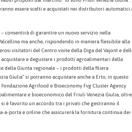
rvabili proposti dal marchio “Io sono Friuli Venezia Giulia”.
ranno essere scelti e acquistati nei distributori automatici 
 – consentirà di garantire un nuovo servizio nella
Valcellina ma anche, rispondendo in maniera flessibile alla
osi visitatori del Centro visite della Diga del Vajont e dell
di acquistare e degustare i prodotti agroalimentari della
 della Giunta regionale – i prodotti della filiera
zia Giulia” si potranno acquistare anche a Erto, in questo
la Fondazione Agrifood e Bioeconomy Fvg Cluster Agency
roalimentare e bioeconomico del Friuli Venezia Giulia, oltre
si è favorito un accordo tra i privati che gestiranno il
rta-a-porta e online che assicurerà la fornitura continua dei