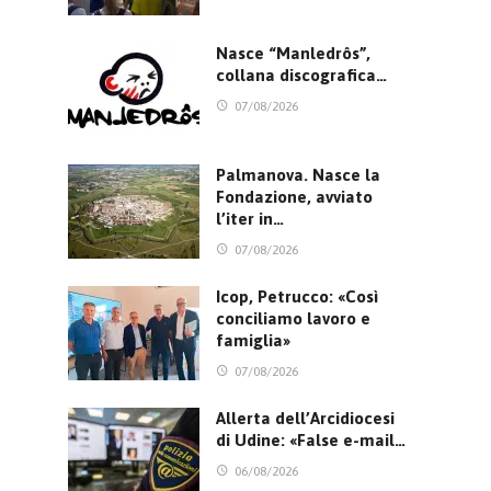
Nasce “Manledrôs”,
collana discografica…
07/08/2026
Palmanova. Nasce la
Fondazione, avviato
l’iter in…
07/08/2026
Icop, Petrucco: «Così
conciliamo lavoro e
famiglia»
07/08/2026
Allerta dell’Arcidiocesi
di Udine: «False e-mail…
06/08/2026