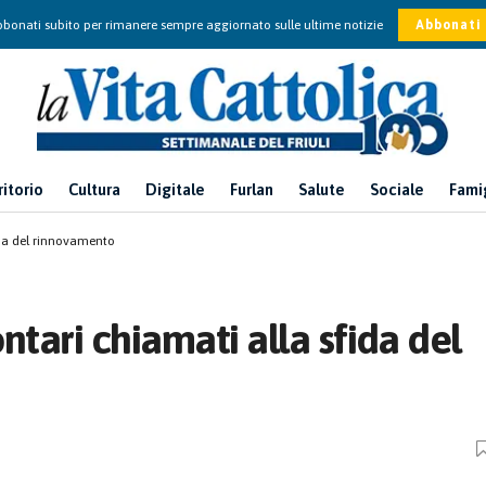
bonati subito per rimanere sempre aggiornato sulle ultime notizie
Abbonati
ritorio
Cultura
Digitale
Furlan
Salute
Sociale
Fami
fida del rinnovamento
ontari chiamati alla sfida del