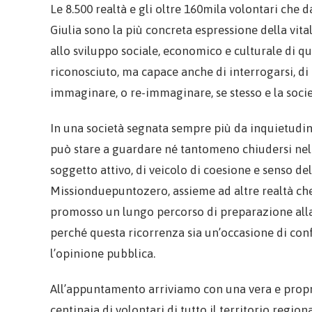
Le 8.500 realtà e gli oltre 160mila volontari che 
Giulia sono la più concreta espressione della vit
allo sviluppo sociale, economico e culturale di 
riconosciuto, ma capace anche di interrogarsi, di r
immaginare, o re-immaginare, se stesso e la socie
In una società segnata sempre più da inquietudine
può stare a guardare né tantomeno chiudersi nella
soggetto attivo, di veicolo di coesione e senso de
Missionduepuntozero, assieme ad altre realtà che
promosso un lungo percorso di preparazione alla
perché questa ricorrenza sia un’occasione di confr
l’opinione pubblica.
All’appuntamento arriviamo con una vera e propri
centinaia di volontari di tutto il territorio regio