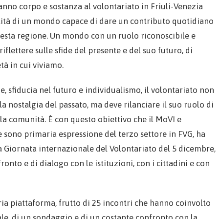
danno corpo e sostanza al volontariato in Friuli-Venezia
alità di un mondo capace di dare un contributo quotidiano
questa regione. Un mondo con un ruolo riconoscibile e
iflettere sulle sfide del presente e del suo futuro, di
tà in cui viviamo.
, sfiducia nel futuro e individualismo, il volontariato non
 nostalgia del passato, ma deve rilanciare il suo ruolo di
lla comunità. È con questo obiettivo che il MoVI e
 sono primaria espressione del terzo settore in FVG, ha
 Giornata internazionale del Volontariato del 5 dicembre,
onto e di dialogo con le istituzioni, con i cittadini e con
a piattaforma, frutto di 25 incontri che hanno coinvolto
nale, di un sondaggio e di un costante confronto con la