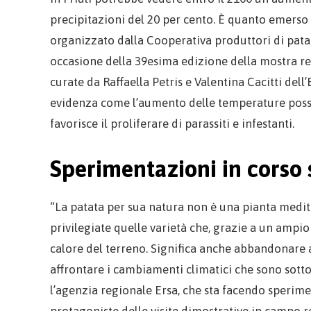
precipitazioni del 20 per cento. È quanto emerso
organizzato dalla Cooperativa produttori di patat
occasione della 39esima edizione della mostra reg
curate da Raffaella Petris e Valentina Cacitti del
evidenza come l’aumento delle temperature possa p
favorisce il proliferare di parassiti e infestanti.
Sperimentazioni in corso 
“La patata per sua natura non è una pianta med
privilegiate quelle varietà che, grazie a un ampio
calore del terreno. Significa anche abbandonare 
affrontare i cambiamenti climatici che sono sotto
l’agenzia regionale Ersa, che sta facendo sperime
protagoniste delle visite dimostrative in campo re