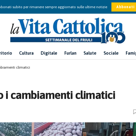
bonati subito per rimanere sempre aggiornato sulle ultime notizie
Abbonati
ritorio
Cultura
Digitale
Furlan
Salute
Sociale
Fami
biamenti climatici
o i cambiamenti climatici