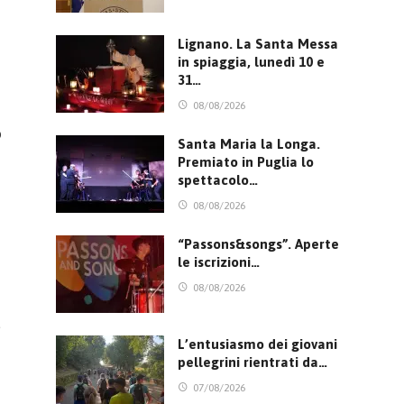
Lignano. La Santa Messa
in spiaggia, lunedì 10 e
31…
08/08/2026
o
Santa Maria la Longa.
Premiato in Puglia lo
spettacolo…
08/08/2026
“Passons&songs”. Aperte
le iscrizioni…
08/08/2026
d
L’entusiasmo dei giovani
pellegrini rientrati da…
07/08/2026