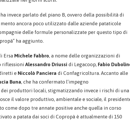
ha invece parlato del piano B, ovvero della possibilità di
rumento ancora poco utilizzato dalle aziende pataticole
compagnie delle formule personalizzate per questo tipo di
opropà” ha aggiunto.
di Ersa
Michele Fabbro
, a nome delle organizzazioni di
 riflessioni
Alessandro Driussi
di Legacoop,
Fabio Dubolin
diretti e
Niccolò Panciera
di Confagricoltura. Accanto alle
ucia Buna
, che ha confermato l’impegno
dei produttori locali, stigmatizzando invece i rischi di una
sce il valore produttivo, ambientale e sociale, il president
o come dopo tre annate positive anche quella in corso
ivato a patata dai soci di Copropà è attualmente di 150