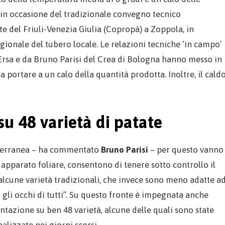
 in occasione del tradizionale convegno tecnico
e del Friuli-Venezia Giulia (Copropà) a Zoppola, in
ionale del tubero locale. Le relazioni tecniche ‘in campo’
l’Ersa e da Bruno Parisi del Crea di Bologna hanno messo in
ortare a un calo della quantità prodotta. Inoltre, il cald
su 48 varietà di patate
iterranea – ha commentato
Bruno Parisi
– per questo vanno
 apparato foliare, consentono di tenere sotto controllo il
alcune varietà tradizionali, che invece sono meno adatte a
 gli occhi di tutti”. Su questo fronte è impegnata anche
ntazione su ben 48 varietà, alcune delle quali sono state
alizzate nei giorni scorsi.