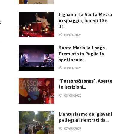
Lignano. La Santa Messa
in spiaggia, lunedì 10 e
o
31…
08/08/2026
a
Santa Maria la Longa.
Premiato in Puglia lo
spettacolo…
08/08/2026
“Passons&songs”. Aperte
le iscrizioni…
08/08/2026
L’entusiasmo dei giovani
pellegrini rientrati da…
07/08/2026