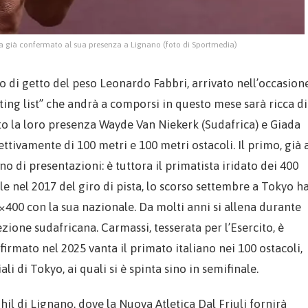
ha già confermato al sua presenza a Lignano (foto di Sportmedia)
ro di getto del peso Leonardo Fabbri, arrivato nell’occasion
rting list” che andrà a comporsi in questo mese sarà ricca di
to la loro presenza Wayde Van Niekerk (Sudafrica) e Giada
ttivamente di 100 metri e 100 metri ostacoli. Il primo, già 
o di presentazioni: è tuttora il primatista iridato dei 400
 nel 2017 del giro di pista, lo scorso settembre a Tokyo h
×400 con la sua nazionale. Da molti anni si allena durante
ezione sudafricana. Carmassi, tesserata per l’Esercito, è
 firmato nel 2025 vanta il primato italiano nei 100 ostacoli,
li di Tokyo, ai quali si è spinta sino in semifinale.
hil di Lignano, dove la Nuova Atletica Dal Friuli fornirà