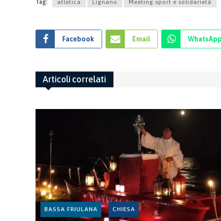
Tag:
atletica
Lignano
Meeting sport e solidarietà
Facebook
Email
WhatsAp
Articoli correlati
BASSA FRIULANA
CHIESA