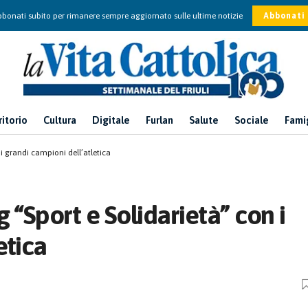
bonati subito per rimanere sempre aggiornato sulle ultime notizie
Abbonati
ritorio
Cultura
Digitale
Furlan
Salute
Sociale
Fami
i grandi campioni dell’atletica
 “Sport e Solidarietà” con i
etica