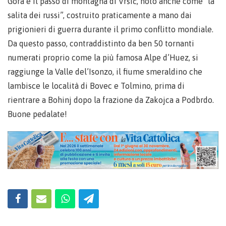
Gora e il passo di montagna di Vršič, noto anche come “la
salita dei russi”, costruito praticamente a mano dai
prigionieri di guerra durante il primo conflitto mondiale.
Da questo passo, contraddistinto da ben 50 tornanti
numerati proprio come la più famosa Alpe d’Huez, si
raggiunge la Valle del’Isonzo, il fiume smeraldino che
lambisce le località di Bovec e Tolmino, prima di
rientrare a Bohinj dopo la frazione da Zakojca a Podbrdo.
Buone pedalate!