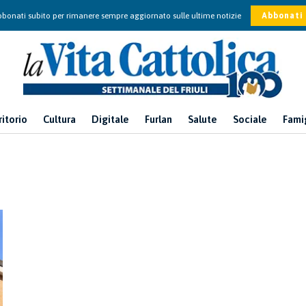
bonati subito per rimanere sempre aggiornato sulle ultime notizie
Abbonati
ritorio
Cultura
Digitale
Furlan
Salute
Sociale
Fami