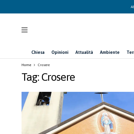
Ab
Chiesa
Opinioni
Attualità
Ambiente
Ter
Home
Crosere
Tag:
Crosere