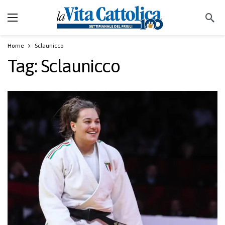
Home
Sclaunicco
Tag:
Sclaunicco