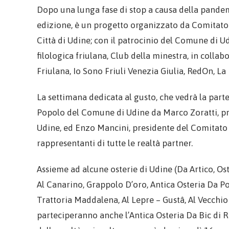
Dopo una lunga fase di stop a causa della pandemia
edizione, è un progetto organizzato da Comitato 
Città di Udine; con il patrocinio del Comune di Ud
filologica friulana, Club della minestra, in coll
Friulana, Io Sono Friuli Venezia Giulia, RedOn, L
La settimana dedicata al gusto, che vedrà la parte
Popolo del Comune di Udine da Marco Zoratti, pre
Udine, ed Enzo Mancini, presidente del Comitato D
rappresentanti di tutte le realtà partner.
Assieme ad alcune osterie di Udine (Da Artico, Os
Al Canarino, Grappolo D’oro, Antica Osteria Da Po
Trattoria Maddalena, Al Lepre – Gustâ, Al Vecchio 
parteciperanno anche l’Antica Osteria Da Bic di R