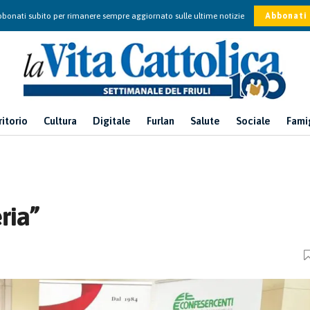
bonati subito per rimanere sempre aggiornato sulle ultime notizie
Abbonati
ritorio
Cultura
Digitale
Furlan
Salute
Sociale
Fami
ria”