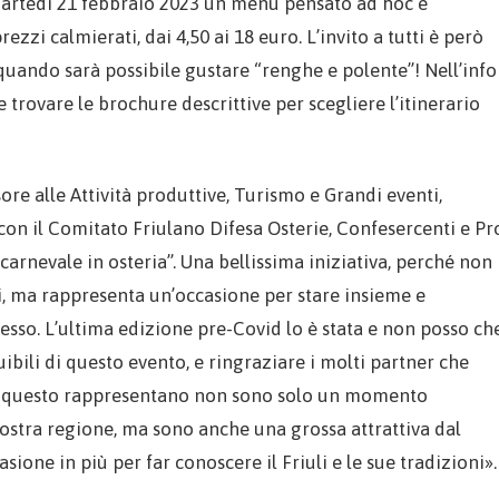
 martedì 21 febbraio 2023 un menù pensato ad hoc e
zzi calmierati, dai 4,50 ai 18 euro. L’invito a tutti è però
 quando sarà possibile gustare “renghe e polente”! Nell’info
 trovare le brochure descrittive per scegliere l’itinerario
ore alle Attività produttive, Turismo e Grandi eventi,
on il Comitato Friulano Difesa Osterie, Confesercenti e Pr
carnevale in osteria”. Una bellissima iniziativa, perché non
ni, ma rappresenta un’occasione per stare insieme e
esso. L’ultima edizione pre-Covid lo è stata e non posso ch
uibili di questo evento, e ringraziare i molti partner che
me questo rappresentano non sono solo un momento
stra regione, ma sono anche una grossa attrattiva dal
asione in più per far conoscere il Friuli e le sue tradizioni».