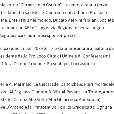
, torna “Carnevale in Osteria”. L’evento, alla sua terza
friulano difesa osterie, Confesercenti Udine e Pro Loco
ine, Ente Friuli nel mondo, Ducato dei vini friulani, Società
aborazione con ARLeF – Agenzia Regionale per la Lingua
a Legotecnica e numerosi sponsor privati.
cipazione di ben 20 osterie, è stata presentata al Salone de
sidente della Pro Loco Città di Udine e di Confesercenti
ifesa Osterie Friulane. Presenti per l’occasione i
teria Al Marinaio, La Ciacarade, Da Michele, Pieri Mortadele
zzo, Al Fagiano, Cjanton Di Vin, Al Pavone, La Torate, Antic
Stallo, Osteria Alle Volte, Alla Ghiacciaia, Ambarabá)
ive D’Arcano e la Trattoria Da Toni di Gradiscutta. Ognuna