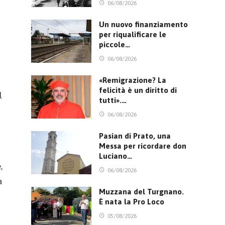
06/08/2026
Un nuovo finanziamento
per riqualificare le
piccole…
06/08/2026
«Remigrazione? La
felicità è un diritto di
l
tutti».…
06/08/2026
Pasian di Prato, una
Messa per ricordare don
Luciano…
,
06/08/2026
a
Muzzana del Turgnano.
È nata la Pro Loco
05/08/2026