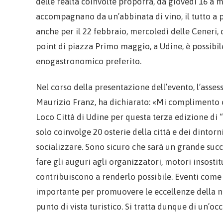
delle realtà coinvolte proporrà, da giovedì 16 a
accompagnano da un’abbinata di vino, il tutto a pre
anche per il 22 febbraio, mercoledì delle Ceneri,
point di piazza Primo maggio, a Udine, è possibile
enogastronomico preferito.
Nel corso della presentazione dell’evento, l’assess
Maurizio Franz, ha dichiarato: «Mi complimento c
Loco Città di Udine per questa terza edizione di “
solo coinvolge 20 osterie della città e dei dintor
socializzare. Sono sicuro che sarà un grande succ
fare gli auguri agli organizzatori, motori insostit
contribuiscono a renderlo possibile. Eventi co
importante per promuovere le eccellenze della no
punto di vista turistico. Si tratta dunque di un’occ