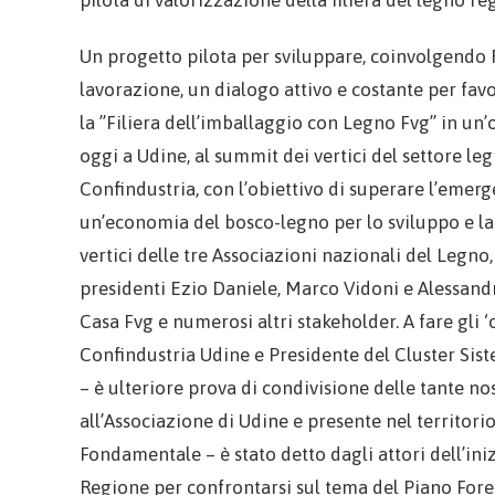
pilota di valorizzazione della filiera del legno re
Un progetto pilota per sviluppare, coinvolgendo R
lavorazione, un dialogo attivo e costante per favor
la ”Filiera dell’imballaggio con Legno Fvg” in un’o
oggi a Udine, al summit dei vertici del settore leg
Confindustria, con l’obiettivo di superare l’emerg
un’economia del bosco-legno per lo sviluppo e la
vertici delle tre Associazioni nazionali del Legno
presidenti Ezio Daniele, Marco Vidoni e Alessand
Casa Fvg e numerosi altri stakeholder. A fare gli
Confindustria Udine e Presidente del Cluster Sist
– è ulteriore prova di condivisione delle tante no
all’Associazione di Udine e presente nel territorio
Fondamentale – è stato detto dagli attori dell’ini
Regione per confrontarsi sul tema del Piano Fore