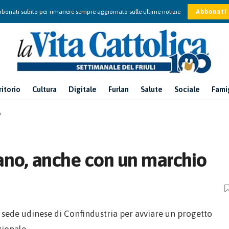
bonati subito per rimanere sempre aggiornato sulle ultime notizie
Abbonati
ritorio
Cultura
Digitale
Furlan
Salute
Sociale
Fami
o
ulano, anche con un marchio
lla sede udinese di Confindustria per avviare un progetto