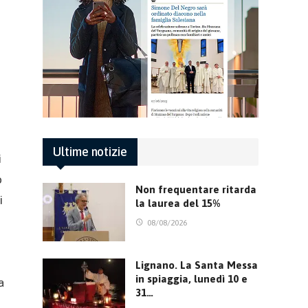
Ultime notizie
i
o
Non frequentare ritarda
i
la laurea del 15%
08/08/2026
Lignano. La Santa Messa
in spiaggia, lunedì 10 e
a
31…