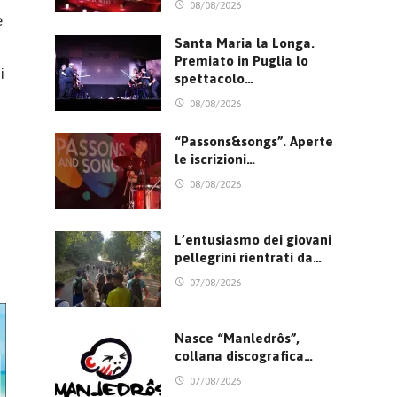
08/08/2026
e
Santa Maria la Longa.
Premiato in Puglia lo
i
spettacolo…
08/08/2026
“Passons&songs”. Aperte
le iscrizioni…
08/08/2026
L’entusiasmo dei giovani
pellegrini rientrati da…
07/08/2026
Nasce “Manledrôs”,
collana discografica…
07/08/2026