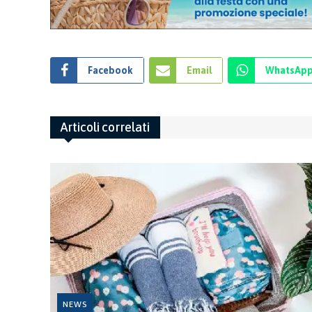
Facebook
Email
WhatsAp
Articoli correlati
NEWS