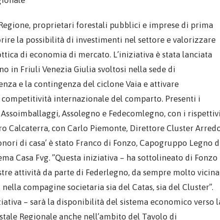
gionale
egione, proprietari forestali pubblici e imprese di prima
ire la possibilità di investimenti nel settore e valorizzare
ttica di economia di mercato. L’iniziativa è stata lanciata
no in Friuli Venezia Giulia svoltosi nella sede di
enza e la contingenza del ciclone Vaia e attivare
 competitività internazionale del comparto. Presenti i
, Assoimballaggi, Assolegno e Fedecomlegno, con i rispettiv
ro Calcaterra, con Carlo Piemonte, Direttore Cluster Arred
 ‘onori di casa’ è stato Franco di Fonzo, Capogruppo Legno d
ema Casa Fvg. ”Questa iniziativa – ha sottolineato di Fonzo
stre attività da parte di Federlegno, da sempre molto vicina
 nella compagine societaria sia del Catas, sia del Cluster”.
ziativa – sarà la disponibilità del sistema economico verso l
stale Regionale anche nell’ambito del Tavolo di