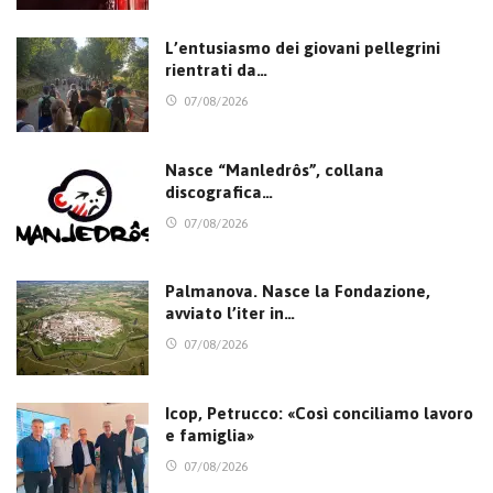
L’entusiasmo dei giovani pellegrini
rientrati da…
07/08/2026
Nasce “Manledrôs”, collana
discografica…
07/08/2026
Palmanova. Nasce la Fondazione,
avviato l’iter in…
07/08/2026
Icop, Petrucco: «Così conciliamo lavoro
e famiglia»
07/08/2026