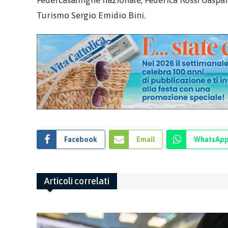
Federcasalinghe nazionale, Federica Rossi Gasparri
Turismo Sergio Emidio Bini.
Facebook
Email
WhatsAp
Articoli correlati