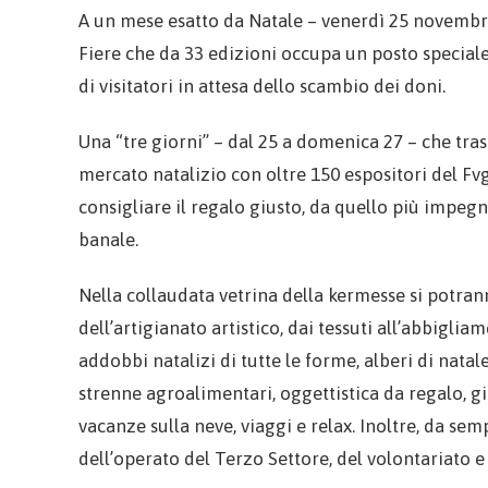
A un mese esatto da Natale – venerdì 25 novembre
Fiere che da 33 edizioni occupa un posto speciale 
di visitatori in attesa dello scambio dei doni.
Una “tre giorni” – dal 25 a domenica 27 – che tra
mercato natalizio con oltre 150 espositori del Fvg
consigliare il regalo giusto, da quello più impeg
banale.
Nella collaudata vetrina della kermesse si potran
dell’artigianato artistico, dai tessuti all’abbigli
addobbi natalizi di tutte le forme, alberi di natal
strenne agroalimentari, oggettistica da regalo, gi
vacanze sulla neve, viaggi e relax. Inoltre, da se
dell’operato del Terzo Settore, del volontariato e