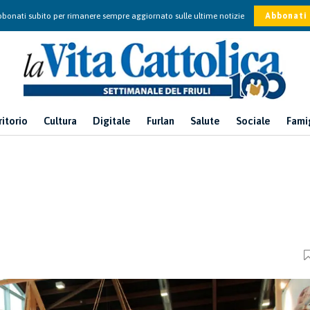
bonati subito per rimanere sempre aggiornato sulle ultime notizie
Abbonati
ritorio
Cultura
Digitale
Furlan
Salute
Sociale
Fami