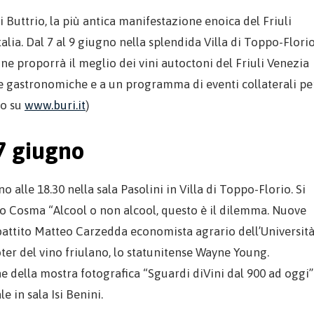
di Buttrio, la più antica manifestazione enoica del Friuli
Italia. Dal 7 al 9 giugno nella splendida Villa di Toppo-Flori
ne proporrà il meglio dei vini autoctoni del Friuli Venezia
ste gastronomiche e a un programma di eventi collaterali pe
to su
www.buri.it
)
7 giugno
o alle 18.30 nella sala Pasolini in Villa di Toppo-Florio. Si
no Cosma “Alcool o non alcool, questo è il dilemma. Nuove
ibattito Matteo Carzedda economista agrario dell’Universit
omoter del vino friulano, lo statunitense Wayne Young.
ne della mostra fotografica “Sguardi diVini dal 900 ad oggi”
e in sala Isi Benini.