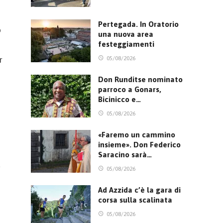
Pertegada. In Oratorio
o
una nuova area
festeggiamenti
r
05/08/2026
Don Runditse nominato
parroco a Gonars,
Bicinicco e…
05/08/2026
«Faremo un cammino
insieme». Don Federico
Saracino sarà…
à
05/08/2026
Ad Azzida c’è la gara di
corsa sulla scalinata
05/08/2026