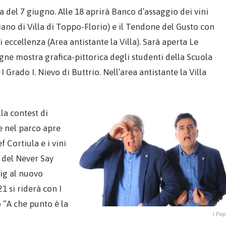
 del 7 giugno. Alle 18 aprirà Banco d’assaggio dei vini
iano di Villa di Toppo-Florio) e il Tendone del Gusto con
 eccellenza (Area antistante la Villa). Sarà aperta Le
vigne mostra grafica-pittorica degli studenti della Scuola
 Grado I. Nievo di Buttrio. Nell’area antistante la Villa
lla contest di
e nel parco apre
f Cortiula e i vini
e del Never Say
tig al nuovo
1 si riderà con I
 “A che punto è la
I Pa