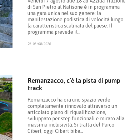
Venerdì 7 agosto alle 18 ad Azzida, frazione
di San Pietro al Natisone è in programma
una gara unica nel suo genere: la
manifestazione podistica di velocità lungo
la caratteristica scalinata del paese. Il
programma prevede il…
05/08/2026
Remanzacco, c’è la pista di pump
track
Remanzacco ha ora uno spazio verde
completamente rinnovato attraverso un
articolato piano di riqualificazione,
sviluppato per step funzionali e mirato alla
massima inclusività. Si tratta del Parco
Cibert, oggi Cibert bike…