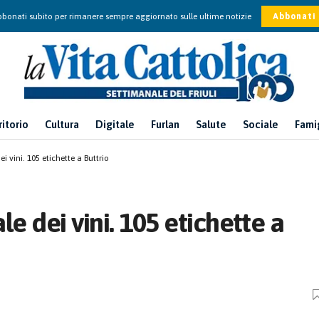
bonati subito per rimanere sempre aggiornato sulle ultime notizie
Abbonati
ritorio
Cultura
Digitale
Furlan
Salute
Sociale
Fami
ei vini. 105 etichette a Buttrio
ale dei vini. 105 etichette a