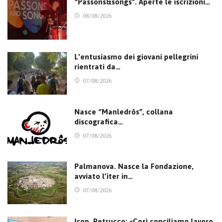
“Passons&songs”. Aperte le iscrizioni…
08/08/2026
L’entusiasmo dei giovani pellegrini
rientrati da…
07/08/2026
Nasce “Manledrôs”, collana
discografica…
07/08/2026
Palmanova. Nasce la Fondazione,
avviato l’iter in…
07/08/2026
Icop, Petrucco: «Così conciliamo lavoro