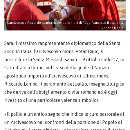
L'arcivescovo Riccardo Lamba riceve dalle mani di Papa Francesco il pallio | ©
Vatican Media
Sarà il massimo rappresentante diplomatico della Santa
Sede in Italia, l’arcivescovo mons. Petar Rajič, a
presiedere la Santa Messa di sabato 19 ottobre, alle 17, in
Cattedrale a Udine, nel corso della quale il Nunzio
apostolico imporrà all’arcivescovo di Udine, mons.
Riccardo Lamba, il paramento del pallio, insegna liturgica
che deriva dall’abbigliamento civile romano ed è oggi
rivestito di una particolare valenza simbolica.
«Il pallio è un antico segno che indica la cura pastorale di
un Arcivescovo nei confronti della porzione di Popolo di