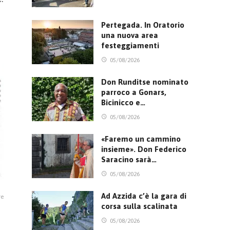
Pertegada. In Oratorio
una nuova area
festeggiamenti
05/08/2026
Don Runditse nominato
parroco a Gonars,
Bicinicco e…
05/08/2026
«Faremo un cammino
insieme». Don Federico
Saracino sarà…
05/08/2026
Ad Azzida c’è la gara di
re
corsa sulla scalinata
05/08/2026