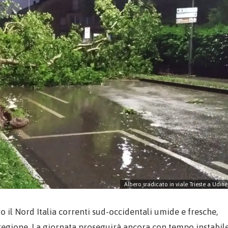
Albero sradicato in viale Trieste a Udine
ro il Nord Italia correnti sud-occidentali umide e fresche,
regione. La giornata proseguirà ancora con tempo instabile