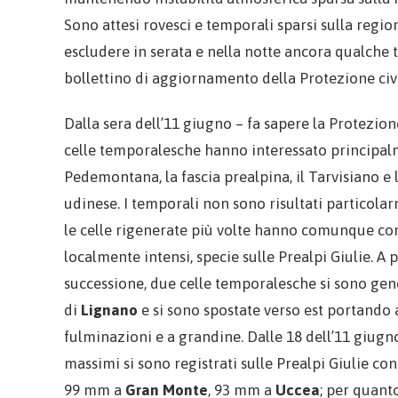
Sono attesi rovesci e temporali sparsi sulla regi
escludere in serata e nella notte ancora qualche 
bollettino di aggiornamento della Protezione civil
Dalla sera dell’11 giugno – fa sapere la Protezion
celle temporalesche hanno interessato principal
Pedemontana, la fascia prealpina, il Tarvisiano e 
udinese. I temporali non sono risultati particola
le celle rigenerate più volte hanno comunque con
localmente intensi, specie sulle Prealpi Giulie. A pa
successione, due celle temporalesche si sono gen
di
Lignano
e si sono spostate verso est portando
fulminazioni e a grandine. Dalle 18 dell’11 giugn
massimi si sono registrati sulle Prealpi Giulie c
99 mm a
Gran Monte
, 93 mm a
Uccea
; per quant