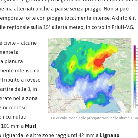
one ma alternati anche a pause senza piogge. Non si può
temporale forte con piogge localmente intense. A dirlo è il
e regionale sulla 15ª allerta meteo, in corso in Friuli-V.G.
e civile – alcune
mente la
la pianura
rmente intensi ma
tribuito a rovesci
rtire dalle 3, in
erate nella zona
 a numerose
o i cumulati
La distribuzione delle precipitazioni nelle ultime 12 o
on 101 mm a
Musi
,
o riguarda le altre zone raggiunti 42 mm a
Lignano