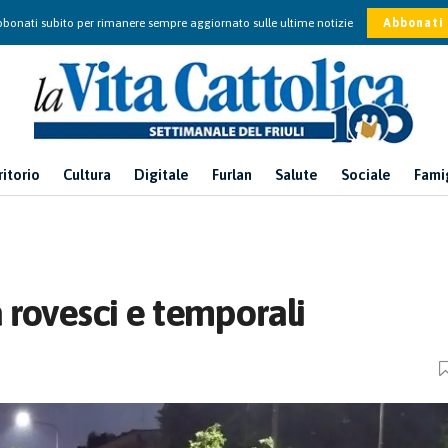
bonati subito per rimanere sempre aggiornato sulle ultime notizie
Abbonati
ritorio
Cultura
Digitale
Furlan
Salute
Sociale
Fami
 rovesci e temporali