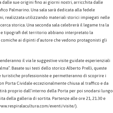
dalle sue origini fino ai giorni nostri, arricchita dalle
afico Palmarino. Una sala sarà dedicata alla fedele
mi, realizzata utilizzando materiali storici impiegati nelle
icerca storica. Una seconda sala celebrerà il legame tra la
 e tipografi del territorio abbiano interpretato la
 comiche ai dipinti d’autore che vedono protagonisti gli
renderanno il via le suggestive visite guidate esperienziali
lma”. Basate sui testi dello storico Alberto Prelli, queste
 turistiche professioniste e permetteranno di scoprire i
Con Porta Cividale eccezionalmente chiusa al traffico e da
tirà proprio dall’interno della Porta per poi snodarsi lungo
 della galleria di sortita. Partenze alle ore 21, 21.30 e
ww.respiralacultura.com/eventi/visite/).