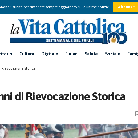
bonati subito per rimanere sempre aggiornato sulle ultime notizie
Abbonati
ritorio
Cultura
Digitale
Furlan
Salute
Sociale
Fami
 Rievocazione Storica
ni di Rievocazione Storica