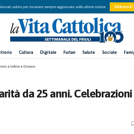
bonati subito per rimanere sempre aggiornato sulle ultime notizie
Abbonati
ritorio
Cultura
Digitale
Furlan
Salute
Sociale
Fami
zioni a Udine e Orzano
arità da 25 anni. Celebrazioni