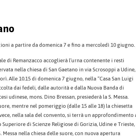
ano
oni a partire da domenica 7 e fino a mercoledì 10 giugno.
le di Remanzacco accoglierà l’urna contenente i resti
rvata nella chiesa di San Gaetano in via Scrosoppi a Udine,
morì. Alle 10.15 di domenica 7 giugno, nella “Casa San Luigi
colta dai fedeli, dalle autorità e dalla Nuova Banda di
ocesi udinese, mons. Dino Bressan, presiederà la S. Messa.
uore, mentre nel pomeriggio (dalle 15 alle 18) la chiesetta
nvece, nella sala del convento, si terrà un approfondimento 
o Superiore di Scienze Religiose di Gorizia, Udine e Trieste,
 S. Messa nella chiesa delle suore, con nuova apertura