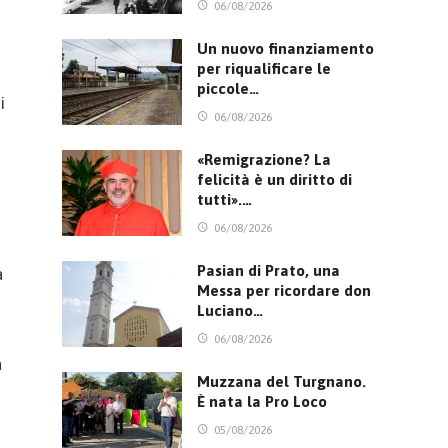
06/08/2026
Un nuovo finanziamento
per riqualificare le
piccole…
i
06/08/2026
«Remigrazione? La
felicità è un diritto di
tutti».…
06/08/2026
Pasian di Prato, una
a
Messa per ricordare don
Luciano…
06/08/2026
a
Muzzana del Turgnano.
È nata la Pro Loco
05/08/2026