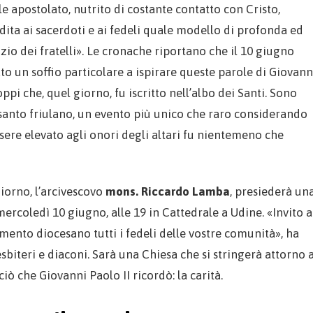
le apostolato, nutrito di costante contatto con Cristo,
dita ai sacerdoti e ai fedeli quale modello di profonda ed
izio dei fratelli». Le cronache riportano che il 10 giugno
to un soffio particolare a ispirare queste parole di Giovann
oppi che, quel giorno, fu iscritto nell’albo dei Santi. Sono
 santo friulano, un evento più unico che raro considerando
ssere elevato agli onori degli altari fu nientemeno che
giorno, l’arcivescovo
mons. Riccardo Lamba
, presiederà un
rcoledì 10 giugno, alle 19 in Cattedrale a Udine. «Invito a
mento diocesano tutti i fedeli delle vostre comunità», ha
biteri e diaconi. Sarà una Chiesa che si stringerà attorno 
 ciò che Giovanni Paolo II ricordò: la carità.