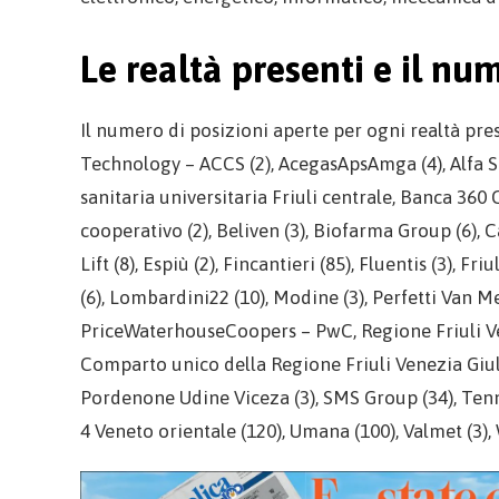
Le realtà presenti e il nu
Il numero di posizioni aperte per ogni realtà pr
Technology – ACCS (2), AcegasApsAmga (4), Alfa Si
sanitaria universitaria Friuli centrale, Banca 360
cooperativo (2), Beliven (3), Biofarma Group (6), C
Lift (8), Espiù (2), Fincantieri (85), Fluentis (3), Friu
(6), Lombardini22 (10), Modine (3), Perfetti Van Me
PriceWaterhouseCoopers – PwC, Regione Friuli Ven
Comparto unico della Regione Friuli Venezia Giul
Pordenone Udine Viceza (3), SMS Group (34), Tenna
4 Veneto orientale (120), Umana (100), Valmet (3)