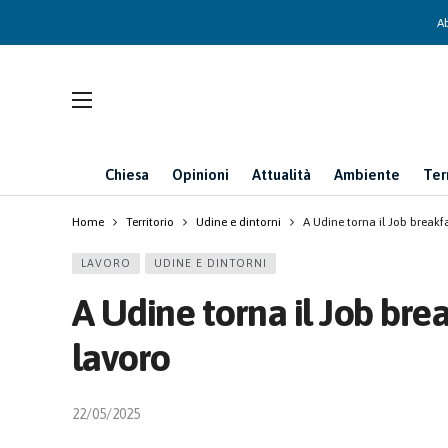
Ab
Chiesa
Opinioni
Attualità
Ambiente
Ter
Home
Territorio
Udine e dintorni
A Udine torna il Job breakf
LAVORO
UDINE E DINTORNI
A Udine torna il Job bre
lavoro
22/05/2025