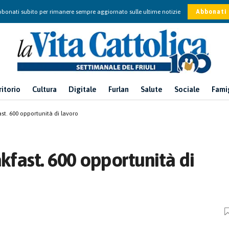
bonati subito per rimanere sempre aggiornato sulle ultime notizie
Abbonati
ritorio
Cultura
Digitale
Furlan
Salute
Sociale
Fami
ast. 600 opportunità di lavoro
akfast. 600 opportunità di