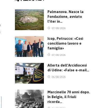
Palmanova. Nasce la
Fondazione, avviato
l’iter in…
n
07/08/2026
i
Icop, Petrucco: «Così
o
conciliamo lavoro e
famiglia»
07/08/2026
Allerta dell’Arcidiocesi
di Udine: «False e-mail…
06/08/2026
Marcinelle 70 anni dopo.
In Belgio, il Friuli
ricorda…