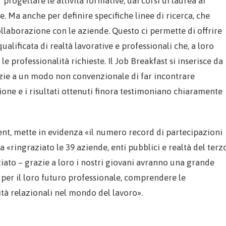
rogettare le attività formative, dai corsi di laurea ai
ne. Ma anche per definire specifiche linee di ricerca, che
ollaborazione con le aziende. Questo ci permette di offrire
alificata di realtà lavorative e professionali che, a loro
 le professionalità richieste. Il Job Breakfast si inserisce da
razie a un modo non convenzionale di far incontrare
ione e i risultati ottenuti finora testimoniano chiaramente
ent, mette in evidenza «il numero record di partecipazioni
a «ringraziato le 39 aziende, enti pubblici e realtà del terz
iato – grazie a loro i nostri giovani avranno una grande
li per il loro futuro professionale, comprendere le
ità relazionali nel mondo del lavoro».