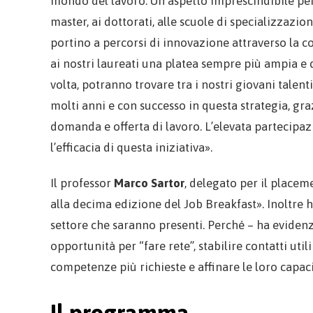
mondo del lavoro. Un aspetto imprescindibile per p
master, ai dottorati, alle scuole di specializzazio
portino a percorsi di innovazione attraverso la c
ai nostri laureati una platea sempre più ampia e qu
volta, potranno trovare tra i nostri giovani talenti
molti anni e con successo in questa strategia, g
domanda e offerta di lavoro. L’elevata partecipaz
l’efficacia di questa iniziativa».
Il professor
Marco Sartor
, delegato per il placem
alla decima edizione del Job Breakfast». Inoltre h
settore che saranno presenti. Perché – ha evidenz
opportunità per “fare rete”, stabilire contatti uti
competenze più richieste e affinare le loro capac
Il programma