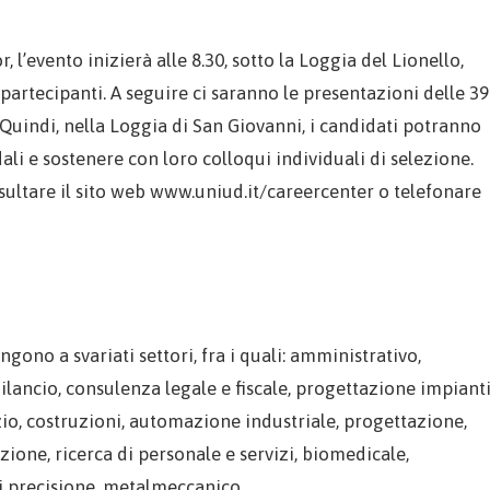
 l’evento inizierà alle 8.30, sotto la Loggia del Lionello,
 partecipanti. A seguire ci saranno le presentazioni delle 39
. Quindi, nella Loggia di San Giovanni, i candidati potranno
li e sostenere con loro colloqui individuali di selezione.
ultare il sito web www.uniud.it/careercenter o telefonare
gono a svariati settori, fra i quali: amministrativo,
bilancio, consulenza legale e fiscale, progettazione impiant
tizio, costruzioni, automazione industriale, progettazione,
one, ricerca di personale e servizi, biomedicale,
di precisione, metalmeccanico.