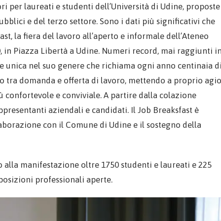
ori per laureati e studenti dell’Università di Udine, proposte
blici e del terzo settore. Sono i dati più significativi che
t, la fiera del lavoro all’aperto e informale dell’Ateneo
0, in Piazza Libertà a Udine. Numeri record, mai raggiunti i
e unica nel suo genere che richiama ogni anno centinaia d
tro tra domanda e offerta di lavoro, mettendo a proprio agi
 più confortevole e conviviale. A partire dalla colazione
ppresentanti aziendali e candidati. Il Job Breaksfast è
laborazione con il Comune di Udine e il sostegno della
alla manifestazione oltre 1750 studenti e laureati e 225
osizioni professionali aperte.