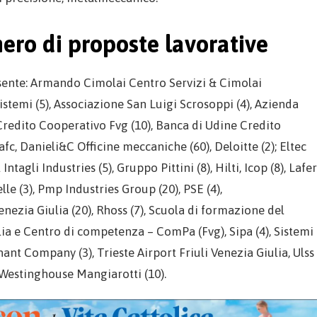
mero di proposte lavorative
esente: Armando Cimolai Centro Servizi & Cimolai
stemi (5), Associazione San Luigi Scrosoppi (4), Azienda
 Credito Cooperativo Fvg (10), Banca di Udine Credito
afc, Danieli&C Officine meccaniche (60), Deloitte (2); Eltec
l Intagli Industries (5), Gruppo Pittini (8), Hilti, Icop (8), Lafer
lle (3), Pmp Industries Group (20), PSE (4),
ezia Giulia (20), Rhoss (7), Scuola di formazione del
ia e Centro di competenza – ComPa (Fvg), Sipa (4), Sistemi
nt Company (3), Trieste Airport Friuli Venezia Giulia, Ulss
, Westinghouse Mangiarotti (10).