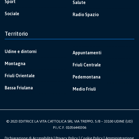
Sport
Salute
Sociale
Radio Spazio
Territorio
Udine e dintorni
Appuntamenti
Montagna
Friuli Centrale
Friuli Orientale
Pedemontana
Bassa Friulana
Medio Friuli
© 2023 EDITRICE LA VITA CATTOLICA SRL VIA TREPPO, 5/B – 33100 UDINE (UD)
P.I./C.F. 01056440306
Dichiarazione di Accessibilità
|
Privacy Policy
|
Cookie Policy
|
Amministrazione