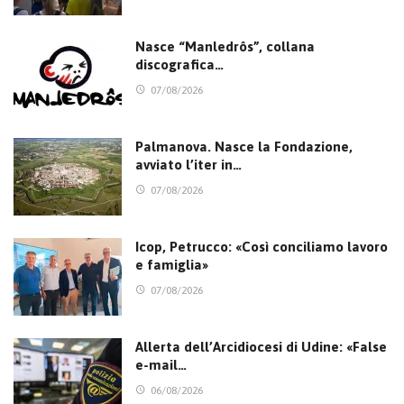
Nasce “Manledrôs”, collana
discografica…
07/08/2026
Palmanova. Nasce la Fondazione,
avviato l’iter in…
07/08/2026
Icop, Petrucco: «Così conciliamo lavoro
e famiglia»
07/08/2026
Allerta dell’Arcidiocesi di Udine: «False
e-mail…
06/08/2026