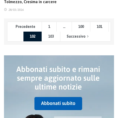
Tolmezzo, Cresima in carcere
28/03/2016
Precedente
1
…
100
101
102
103
Successivo