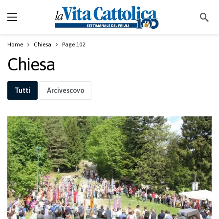
Home
Chiesa
Page 102
Chiesa
Tutti
Arcivescovo