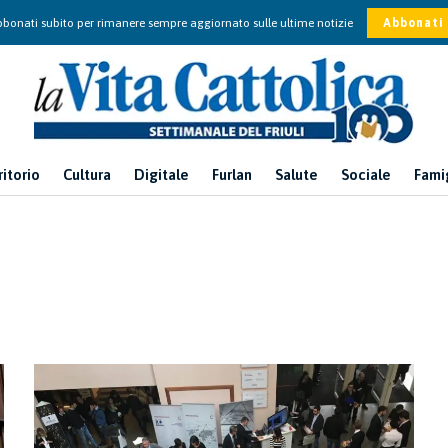
bonati subito per rimanere sempre aggiornato sulle ultime notizie
Abbonati
ritorio
Cultura
Digitale
Furlan
Salute
Sociale
Fami