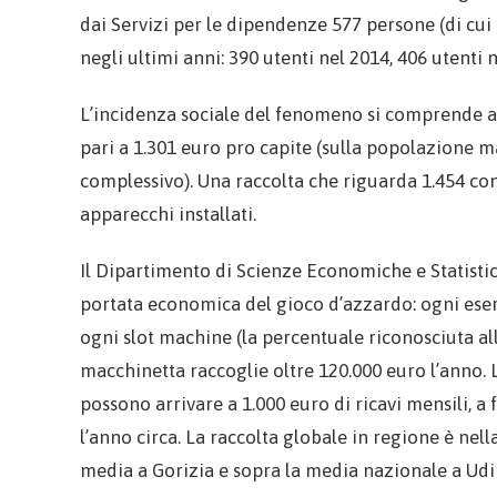
dai Servizi per le dipendenze 577 persone (di cui
negli ultimi anni: 390 utenti nel 2014, 406 utenti 
L’incidenza sociale del fenomeno si comprende a
pari a 1.301 euro pro capite (sulla popolazione ma
complessivo). Una raccolta che riguarda 1.454 conc
apparecchi installati.
Il Dipartimento di Scienze Economiche e Statistich
portata economica del gioco d’azzardo: ogni eser
ogni slot machine (la percentuale riconosciuta all
macchinetta raccoglie oltre 120.000 euro l’anno. L
possono arrivare a 1.000 euro di ricavi mensili, a
l’anno circa. La raccolta globale in regione è nell
media a Gorizia e sopra la media nazionale a Udin