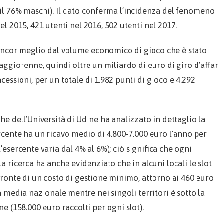
 il 76% maschi). Il dato conferma l’incidenza del fenomeno
nel 2015, 421 utenti nel 2016, 502 utenti nel 2017.
ncor meglio dal volume economico di gioco che è stato
ggiorenne, quindi oltre un miliardo di euro di giro d’affar
essioni, per un totale di 1.982 punti di gioco e 4.292
e dell’Università di Udine ha analizzato in dettaglio la
cente ha un ricavo medio di 4.800-7.000 euro l’anno per
’esercente varia dal 4% al 6%); ciò significa che ogni
a ricerca ha anche evidenziato che in alcuni locali le slot
 fronte di un costo di gestione minimo, attorno ai 460 euro
a media nazionale mentre nei singoli territori è sotto la
e (158.000 euro raccolti per ogni slot).