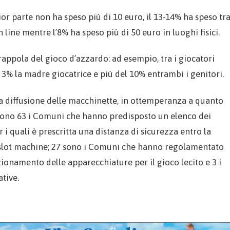
ior parte non ha speso più di 10 euro, il 13-14% ha speso tr
n line mentre l’8% ha speso più di 50 euro in luoghi fisici.
trappola del gioco d’azzardo: ad esempio, tra i giocatori
l 3% la madre giocatrice e più del 10% entrambi i genitori.
a diffusione delle macchinette, in ottemperanza a quanto
 sono 63 i Comuni che hanno predisposto un elenco dei
r i quali è prescritta una distanza di sicurezza entro la
o slot machine; 27 sono i Comuni che hanno regolamentato
nzionamento delle apparecchiature per il gioco lecito e 3 i
tive.