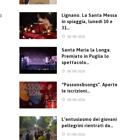
o
Lignano. La Santa Messa
in spiaggia, lunedì 10 e
31…
08/08/2026
Santa Maria la Longa.
Premiato in Puglia lo
spettacolo…
08/08/2026
“Passons&songs”. Aperte
le iscrizioni…
08/08/2026
L’entusiasmo dei giovani
pellegrini rientrati da…
07/08/2026