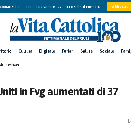
bonati subito per rimanere sempre aggiornato sulle ultime notizie
Abbonati
ritorio
Cultura
Digitale
Furlan
Salute
Sociale
Fami
di 37 milioni
Uniti in Fvg aumentati di 37