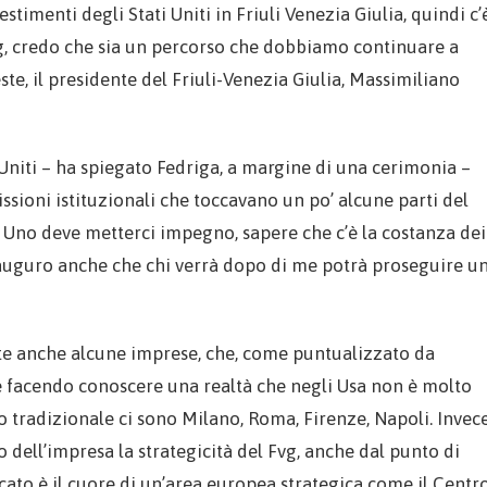
timenti degli Stati Uniti in Friuli Venezia Giulia, quindi c’
vg, credo che sia un percorso che dobbiamo continuare a
ste, il presidente del Friuli-Venezia Giulia, Massimiliano
 Uniti – ha spiegato Fedriga, a margine di una cerimonia –
ssioni istituzionali che toccavano un po’ alcune parti del
. Uno deve metterci impegno, sapere che c’è la costanza dei
i auguro anche che chi verrà dopo di me potrà proseguire u
te anche alcune imprese, che, come puntualizzato da
e facendo conoscere una realtà che negli Usa non è molto
to tradizionale ci sono Milano, Roma, Firenze, Napoli. Invec
 dell’impresa la strategicità del Fvg, anche dal punto di
rcato è il cuore di un’area europea strategica come il Centr