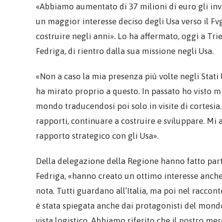
«Abbiamo aumentato di 37 milioni di euro gli inves
un maggior interesse deciso degli Usa verso il F
costruire negli anni». Lo ha affermato, oggi a Trie
Fedriga, di rientro dalla sua missione negli Usa.
«Non a caso la mia presenza più volte negli Stati
ha mirato proprio a questo. In passato ho visto mi
mondo traducendosi poi solo in visite di cortesia
rapporti, continuare a costruire e sviluppare. M
rapporto strategico con gli Usa».
Della delegazione della Regione hanno fatto par
Fedriga, «hanno creato un ottimo interesse anch
nota. Tutti guardano all’Italia, ma poi nel raccon
è stata spiegata anche dai protagonisti del mondo
vista logistico. Abbiamo riferito che il nostro me