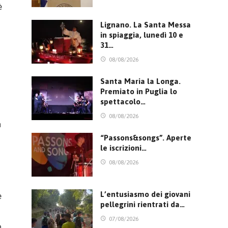
è
Lignano. La Santa Messa
in spiaggia, lunedì 10 e
31…
08/08/2026
Santa Maria la Longa.
Premiato in Puglia lo
spettacolo…
08/08/2026
n
“Passons&songs”. Aperte
le iscrizioni…
08/08/2026
L’entusiasmo dei giovani
e
pellegrini rientrati da…
07/08/2026
o