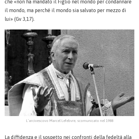
che «non ha mandato il Figlio nel mondo per condannare
il mondo, ma perché il mondo sia salvato per mezzo di
lui» (Gv 3,17).
L’arcivescovo Marcel Lefebvre, scomunicato nel 1988
La diffidenza e il sospetto nei confronti della fedeltà alla