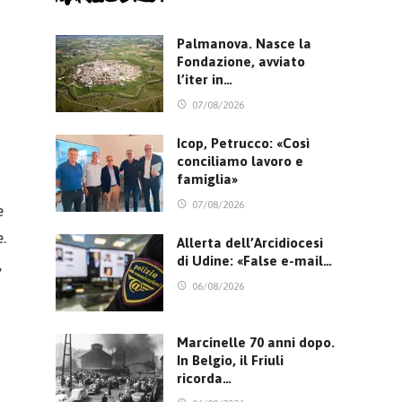
Palmanova. Nasce la
Fondazione, avviato
l’iter in…
07/08/2026
Icop, Petrucco: «Così
conciliamo lavoro e
famiglia»
07/08/2026
e
.
Allerta dell’Arcidiocesi
di Udine: «False e-mail…
,
06/08/2026
Marcinelle 70 anni dopo.
In Belgio, il Friuli
ricorda…