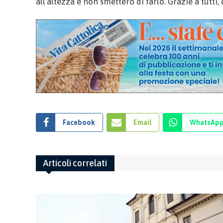
all’altezza e non smetterò di farlo. Grazie a tutti, 
Facebook
Email
WhatsAp
Articoli correlati