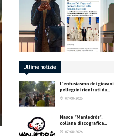
Ultime notizie
L’entusiasmo dei giovani
pellegrini rientrati da…
07/08/2026
Nasce “Manledrôs”,
collana discografica…
07/08/2026