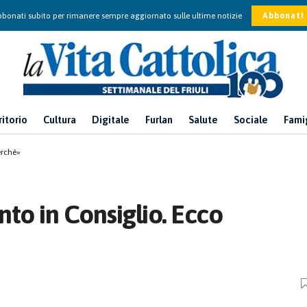
bonati subito per rimanere sempre aggiornato sulle ultime notizie
Abbonati
ritorio
Cultura
Digitale
Furlan
Salute
Sociale
Fami
erché»
anto in Consiglio. Ecco