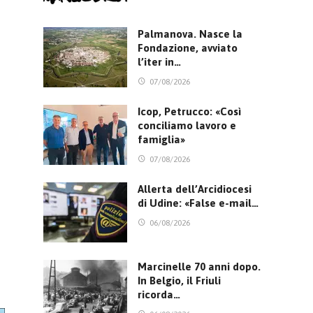
Palmanova. Nasce la
Fondazione, avviato
l’iter in…
07/08/2026
Icop, Petrucco: «Così
conciliamo lavoro e
famiglia»
07/08/2026
Allerta dell’Arcidiocesi
di Udine: «False e-mail…
06/08/2026
Marcinelle 70 anni dopo.
In Belgio, il Friuli
ricorda…