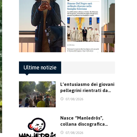
Ultime notizie
L’entusiasmo dei giovani
pellegrini rientrati da…
07/08/2026
Nasce “Manledrôs”,
collana discografica…
07/08/2026