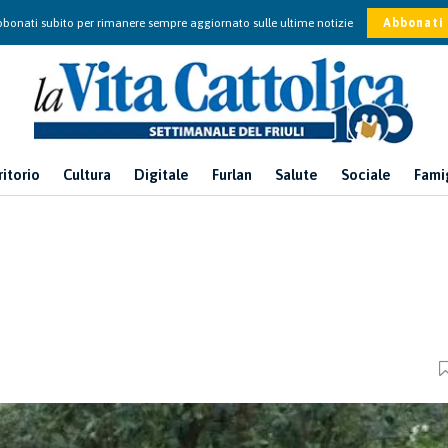
bonati subito per rimanere sempre aggiornato sulle ultime notizie
Abbonati
ritorio
Cultura
Digitale
Furlan
Salute
Sociale
Fami