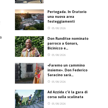
Pertegada. In Oratorio
una nuova area
festeggiamenti
2
05/08/2026
a
Don Runditse nominato
parroco a Gonars,
Bicinicco e…
05/08/2026
«Faremo un cammino
insieme». Don Federico
Saracino sarà…
05/08/2026
Ad Azzida c’è la gara di
corsa sulla scalinata
05/08/2026