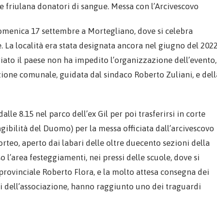
ne friulana donatori di sangue. Messa con l’Arcivescovo
omenica 17 settembre a Mortegliano, dove si celebra
. La località era stata designata ancora nel giugno del 202
riato il paese non ha impedito l’organizzazione dell’evento,
zione comunale, guidata dal sindaco Roberto Zuliani, e dell
lle 8.15 nel parco dell’ex Gil per poi trasferirsi in corte
nagibilità del Duomo) per la messa officiata dall’arcivescovo
teo, aperto dai labari delle oltre duecento sezioni della
 l’area festeggiamenti, nei pressi delle scuole, dove si
e provinciale Roberto Flora, e la molto attesa consegna dei
ri dell’associazione, hanno raggiunto uno dei traguardi