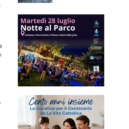
i
à
e
,