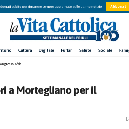
bonati subito per rimanere sempre aggiornato sulle ultime notizie
Abbonati
ritorio
Cultura
Digitale
Furlan
Salute
Sociale
Fami
 congresso Afds
ri a Mortegliano per il