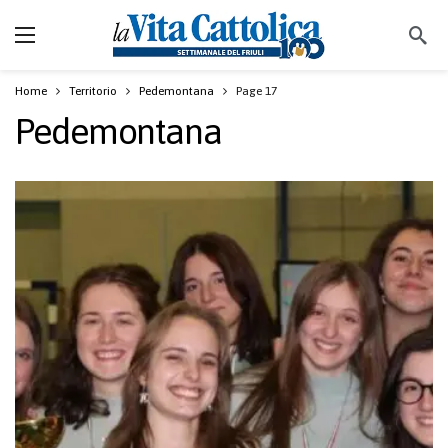
Home
Territorio
Pedemontana
Page 17
Pedemontana