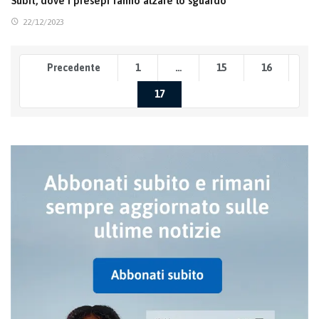
Subit, dove i presepi fanno alzare lo sguardo
22/12/2023
Precedente
1
…
15
16
17