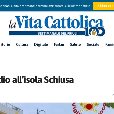
bonati subito per rimanere sempre aggiornato sulle ultime notizie
Abbonati
ritorio
Cultura
Digitale
Furlan
Salute
Sociale
Fami
io all’isola Schiusa