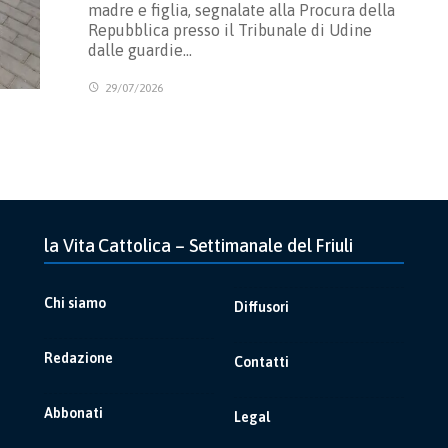
madre e figlia, segnalate alla Procura della
Repubblica presso il Tribunale di Udine
dalle guardie…
29/07/2026
la Vita Cattolica – Settimanale del Friuli
Chi siamo
Diffusori
Redazione
Contatti
Abbonati
Legal