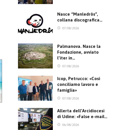
Nasce “Manledrôs”,
collana discografica…
07/08/2026
Palmanova. Nasce la
Fondazione, avviato
l’iter in…
07/08/2026
Icop, Petrucco: «Così
conciliamo lavoro e
famiglia»
07/08/2026
Allerta dell’Arcidiocesi
di Udine: «False e-mail…
06/08/2026