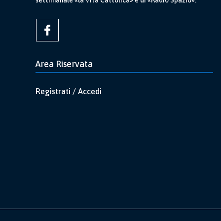
settimanale «la Vita Cattolica» e di «Radio Spazio».
Area Riservata
Registrati / Accedi